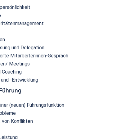
persönlichkeit
e
ioritätenmanagement
on
sung und Delegation
ierte Mitarbeiterinnen-Gespräch
en/ Meetings
d Coaching
 und -Entwicklung
 Führung
ner (neuen) Führungsfunktion
robleme
von Konflikten
Leistung