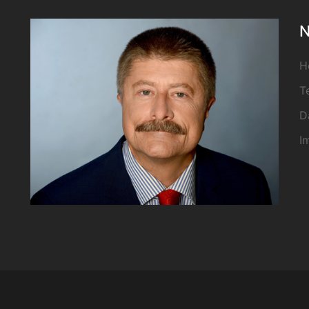
N
H
T
D
I