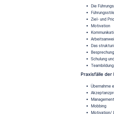
Die Führungs
Führungsstil
Ziel- und Pr
Motivation
Kommunikati
Arbeitsanwei
Das struktur
Besprechung
Schulung un
Teambildung
Praxisfälle der
Übernahme ei
Akzeptanzp
Management 
Mobbing
Motivation/ 