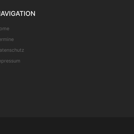
AVIGATION
ome
ermine
atenschutz
mpressum