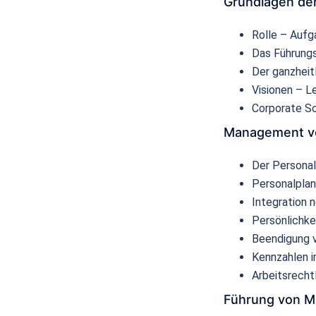
Grundlagen der
Rolle – Auf
Das Führung
Der ganzheit
Visionen – Le
Corporate So
Management v
Der Persona
Personalplan
Integration n
Persönlichk
Beendigung v
Kennzahlen i
Arbeitsrecht
Führung von Mi