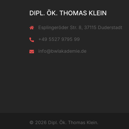
DIPL. ÖK. THOMAS KLEIN
Esplingeröder Str. 8, 37115 Duderstadt
+49 5527 9795 99
info@bwlakademie.de
© 2026 Dipl. Ök. Thomas Klein.