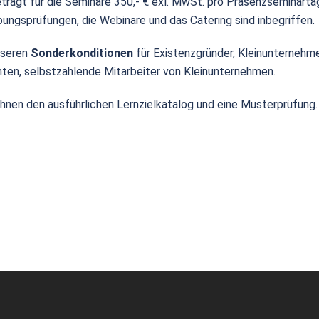
trägt für die Seminare 350,- € exl. MwSt. pro Präsenzseminartag 
bungsprüfungen, die Webinare und das Catering sind inbegriffen.
nseren
Sonderkonditionen
für Existenzgründer, Kleinunternehmer
ten, selbstzahlende Mitarbeiter von Kleinunternehmen.
hnen den ausführlichen Lernzielkatalog und eine Musterprüfung.