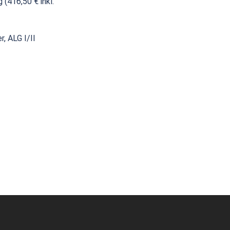
(416,50 € inkl.
, ALG I/II