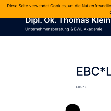
Diese Seite verwendet Cookies, um die Nutzerfreundli
info@bwlakademie.de
+49 5527 9795 99
Dipl. Ök. Thomas Klein
Unternehmensberatung & BWL Akademie
EBC*L
EBC*L