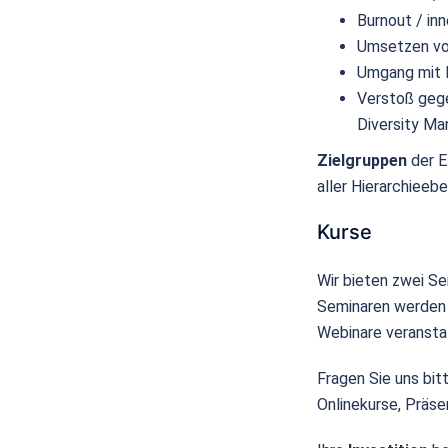
Burnout / in
Umsetzen v
Umgang mit
Verstoß gege
Diversity M
Zielgruppen
der E
aller Hierarchieeb
Kurse
Wir bieten zwei Se
Seminaren werden 
Webinare veranstal
Fragen Sie uns bi
Onlinekurse, Präs